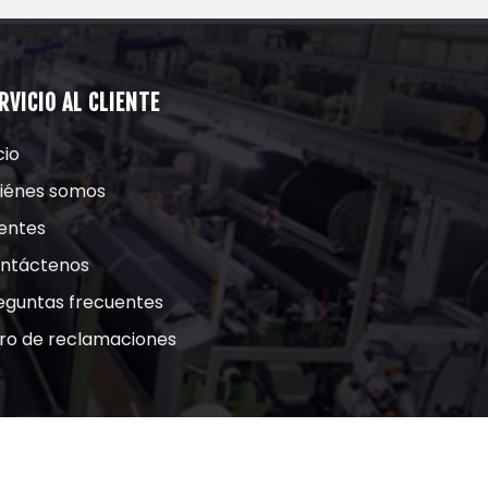
RVICIO AL CLIENTE
cio
iénes somos
ientes
ntáctenos
eguntas frecuentes
bro de reclamaciones
Diseño:
RJdiseñadores