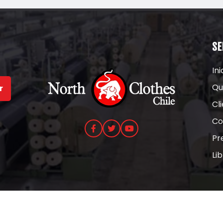
SE
Ini
Qu
r
Cl
Co
Pr
Li
s los derechos reservados.